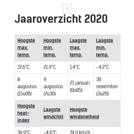
Jaaroverzicht 2020
Hoogste
Hoogste
Laagste
Laagste
max.
min.
max.
min.
temp.
temp.
temp.
temp.
37,6°C
21,9°C
1,4°C
-4,2°C
8
9
30
21 januari
augustus
augustus
november
(0u05)
(15u00)
(7u30)
(3u20)
Hoogste
Laagste
Hoogste
heat-
windchill
windsnelheid
index
39,9°C
-4,6°C
74,0 km/h